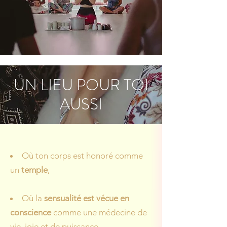
UN LIEU POUR TOI
AUSSI
Où ton corps est honoré comme
un
temple
,
Où la
sensualité est vécue en
conscience
comme une médecine de
vie, joie et de puissance,