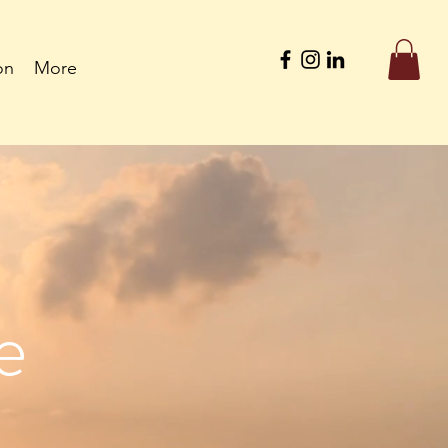
on
More
e