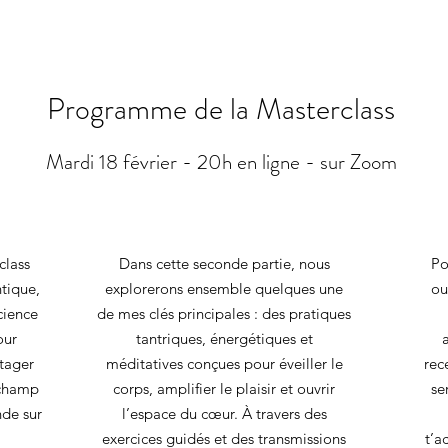
Programme de la Masterclass
Mardi 18 février - 20h en ligne - sur Zoom
class
Dans cette seconde partie, nous
Po
tique,
explorerons ensemble quelques une
ou
cience
de mes clés principales : des pratiques
our
tantriques, énergétiques et
rtager
méditatives conçues pour éveiller le
rec
 champ
corps, amplifier le plaisir et ouvrir
se
nde sur
l’espace du cœur. À travers des
exercices guidés et des transmissions
t’a