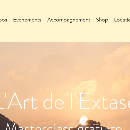
pos
Evénements
Accompagnement
Shop
Locati
L'Art de l'Extas
Masterclass gratuite