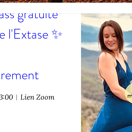
ss gratuite 
e l'Extase ✨ 
trement 
23:00
Lien Zoom