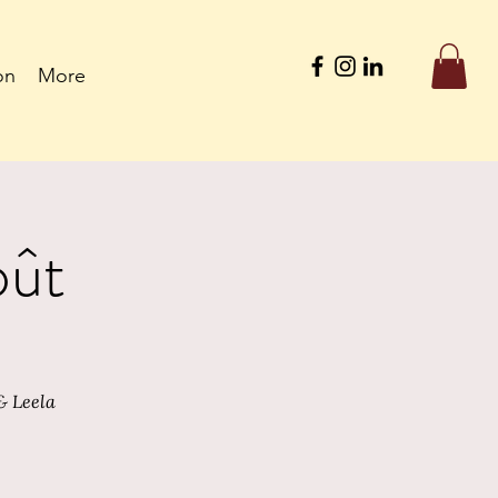
on
More
oût
& Leela