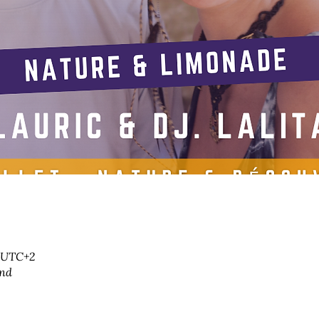
0 UTC+2
and