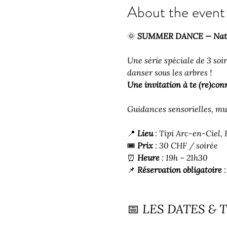
About the event
🌞 
SUMMER DANCE — Natur
Une série spéciale de 3 soiré
danser sous les arbres !
Une invitation à te (re)conn
Guidances sensorielles, mu
📍 
Lieu
 : Tipi Arc-en-Ciel,
🎟️ 
Prix
 : 30 CHF / soirée
⏰ 
Heure
 : 19h – 21h30
📌 
Réservation obligatoire
 :
📅 LES DATES &