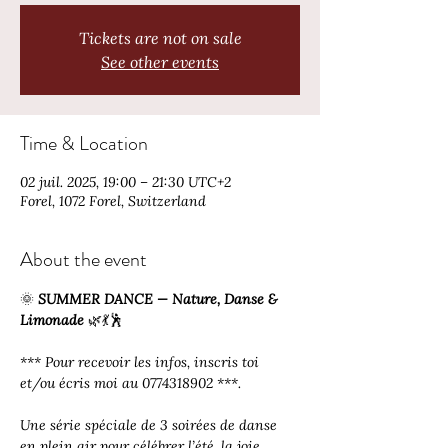
Tickets are not on sale
See other events
Time & Location
02 juil. 2025, 19:00 – 21:30 UTC+2
Forel, 1072 Forel, Switzerland
About the event
🌞 
SUMMER DANCE — Nature, Danse & 
Limonade
 🌿💃🕺
*** Pour recevoir les infos, inscris toi 
et/ou écris moi au 0774318902 ***. 
Une série spéciale de 3 soirées de danse 
en plein air pour célébrer l’été, la joie 