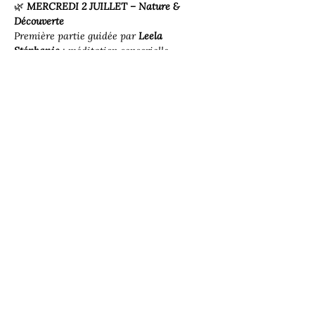
🌿 
MERCREDI 2 JUILLET – Nature & 
Découverte
Première partie guidée par 
Leela 
Stéphanie
 : méditation sensorielle, 
connexion au vivant, rencontre du cœur et 
subtilités.Suivie d’une danse libre avec les 
sons vibrants de 
Lauric
.
Read More >
Share this event
Lalita Academy