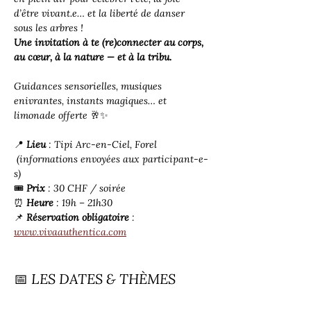
d’être vivant.e… et la liberté de danser 
sous les arbres !
Une invitation à te (re)connecter au corps, 
au cœur, à la nature — et à la tribu.
Guidances sensorielles, musiques 
enivrantes, instants magiques… et 
limonade offerte 🥂✨
📍 
Lieu
 : Tipi Arc-en-Ciel, Forel 
 (informations envoyées aux participant-e-
s) 
🎟️ 
Prix
 : 30 CHF / soirée
⏰ 
Heure
 : 19h – 21h30
📌 
Réservation obligatoire
 : 
www.vivaauthentica.com
📅 LES DATES & THÈMES