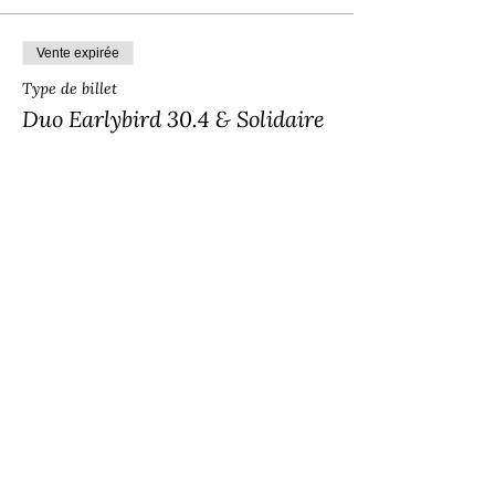
Vente expirée
Type de billet
Duo Earlybird 30.4 & Solidaire
Plus d'info
Prix
180.00 CHF
Vente expirée
Type de billet
Billet Duo Régulier Abondance
Plus d'info
Prix