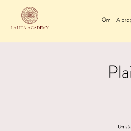
Ôm
A pro
LALITA ACADEMY
Pla
Un sta