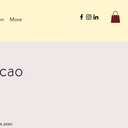
on
More
acao
on avec