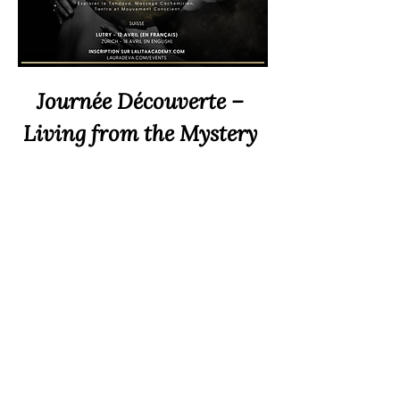
Journée Découverte – 
Living from the Mystery
Cette journée est une introduction aux 
pratiques et à l’essence de la retraite 
Living from the Mystery
 — une exploration 
de la présence, de l’incarnation, de la non-
dualité et de la conscience somatique 
profonde à travers des pratiques 
expérientielles.
Read More >