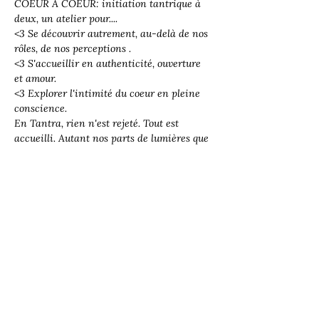
COEUR A COEUR: initiation tantrique à 
deux, un atelier pour.... 
<3 Se découvrir autrement, au-delà de nos 
rôles, de nos perceptions .
<3 S'accueillir en authenticité, ouverture 
et amour.
<3 Explorer l'intimité du coeur en pleine 
conscience. 
En Tantra, rien n'est rejeté. Tout est 
accueilli. Autant nos parts de lumières que 
nos parts d'ombres. C'est ce qui fait 
l'exception et la beauté de ces arts. 
Read More >
Share this event