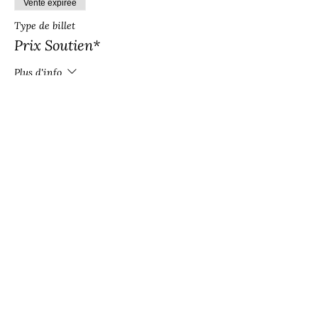
Vente expirée
Type de billet
Prix Soutien*
Plus d'info
Prix
190.00 CHF
Vente expirée
Type de billet
Prix réduit
Plus d'info
Prix
140.00 CHF