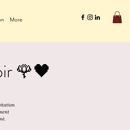
on
More
oir 🌹🖤
itation
oment
né.