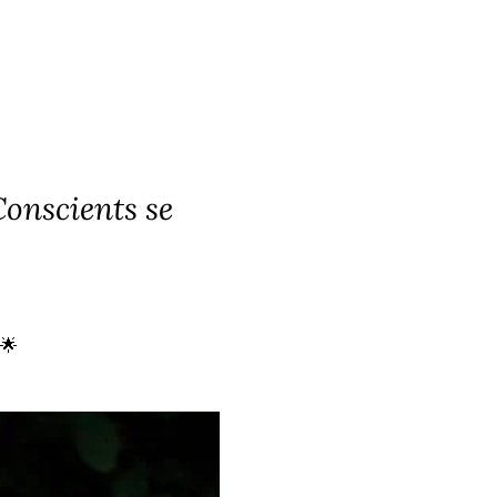
onscients se 
 🌟