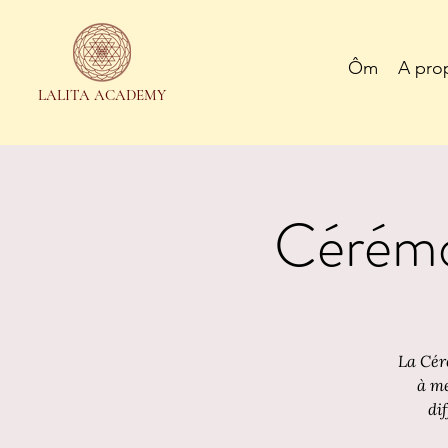
Ôm
A pro
LALITA ACADEMY
Cérémon
La Cér
à me
di