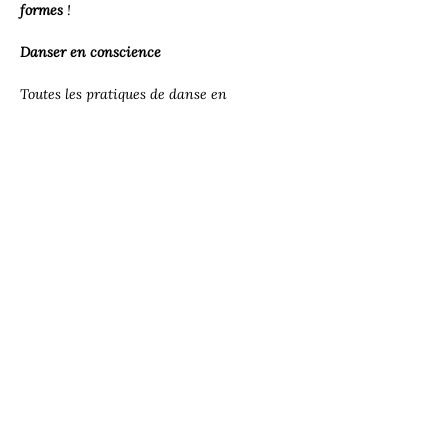
formes
 !
Danser en conscience
Toutes les pratiques de danse en 
conscience permettent tout d’abord de 
bouger, de mobiliser tous ses muscles, de 
transpirer, de façon libre et intuitive, 
selon son propre besoin. Il s’agit de 
prendre…
Read More >
Share this event