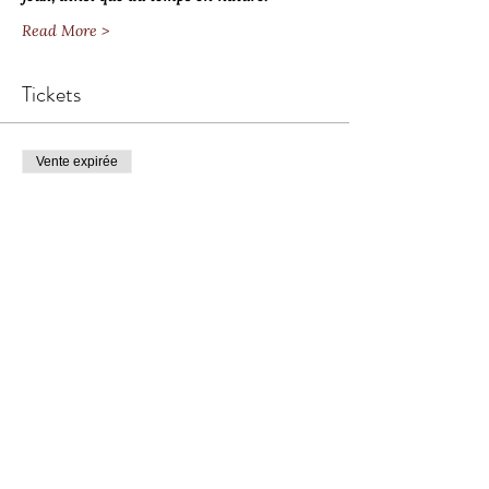
Read More >
Tickets
Vente expirée
Type de billet
Pré-inscription - 590 CHF
Plus d'info
Prix
0.00 CHF