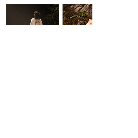
Politique d'annulation
Pour annuler ou reporter votre séance,
veuillez nous contacter par e-mail
(academylalita@gmail.com) ou par message
(+41774318902) au moins 48 heures avant le
début de celle-ci.
Passé ce délai, la séance sera considérée
comme non reportable et due, votre
créneau horaire ayant été réservé.